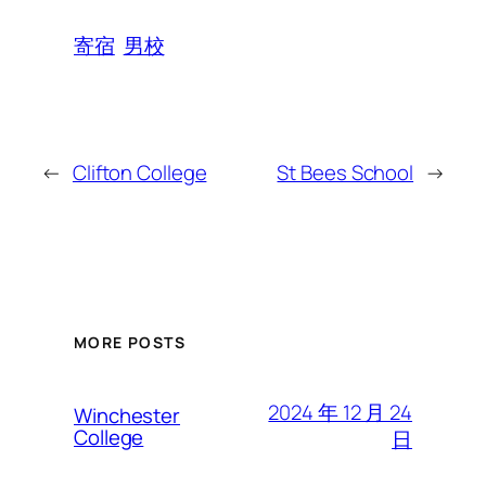
寄宿
男校
←
Clifton College
St Bees School
→
MORE POSTS
2024 年 12 月 24
Winchester
College
日