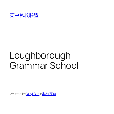
Skip
to
英中私校联盟
content
Loughborough
Grammar School
Written by
Ruyi Sun
in
私校宝典