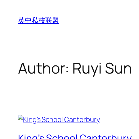
Skip
to
英中私校联盟
content
Author:
Ruyi Sun
King’s School Canterbury