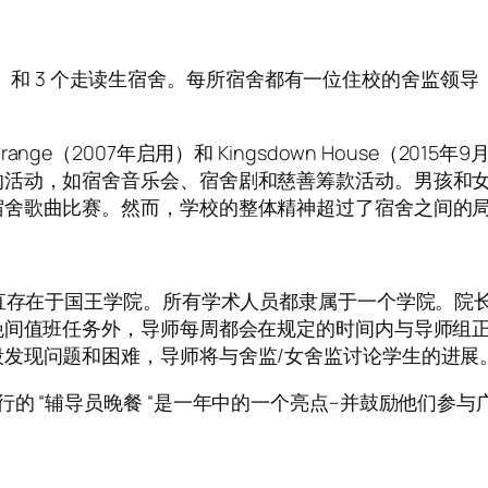
栋男生楼）和 3 个走读生宿舍。每所宿舍都有一位住校的舍监
ew Grange（2007年启用）和 Kingsdown House
的活动，如宿舍音乐会、宿舍剧和慈善筹款活动。男孩和
宿舍歌曲比赛。然而，学校的整体精神超过了宿舍之间的
一直存在于国王学院。所有学术人员都隶属于一个学院。院
晚间值班任务外，导师每周都会在规定的时间内与导师组
发现问题和困难，导师将与舍监/女舍监讨论学生的进展
的 “辅导员晚餐 “是一年中的一个亮点–并鼓励他们参