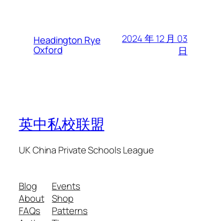
2024 年 12 月 03
Headington Rye
Oxford
日
英中私校联盟
UK China Private Schools League
Blog
Events
About
Shop
FAQs
Patterns