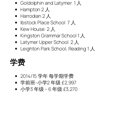
Goldolphin and Latymer 1 人
Hampton 2 人
Harrodian 2 人
Ibstock Place School 7 人
Kew House 2 人
Kingston Grammar School 1 人
Latymer Upper School 2 人
Leighton Park School, Reading 1 人
学费
2014/15 学年 每学期学费
学前班-小学2 年级 £2,997
小学3 年级 – 6 年级 £3,270