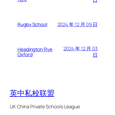
日
2024 年 12 月 09 日
Rugby School
2024 年 12 月 03
Headington Rye
Oxford
日
英中私校联盟
UK China Private Schools League