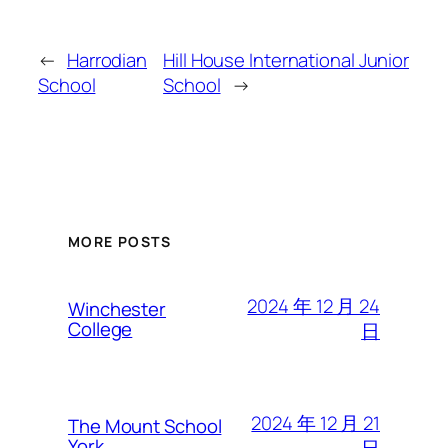
←
Harrodian
Hill House International Junior
School
School
→
MORE POSTS
2024 年 12 月 24
Winchester
College
日
2024 年 12 月 21
The Mount School
York