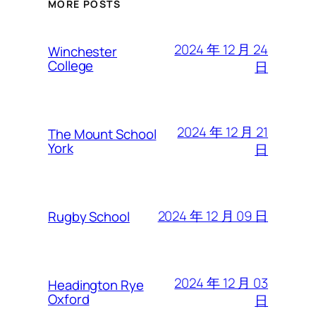
MORE POSTS
2024 年 12 月 24
Winchester
College
日
2024 年 12 月 21
The Mount School
York
日
2024 年 12 月 09 日
Rugby School
2024 年 12 月 03
Headington Rye
Oxford
日