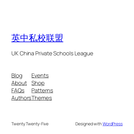
英中私校联盟
UK China Private Schools League
Blog
Events
About
Shop
FAQs
Patterns
Authors
Themes
Twenty Twenty-Five
Designed with
WordPress