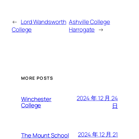
←
Lord Wandsworth
​Ashville College
College
Harrogate
→
MORE POSTS
2024 年 12 月 24
Winchester
College
日
2024 年 12 月 21
The Mount School