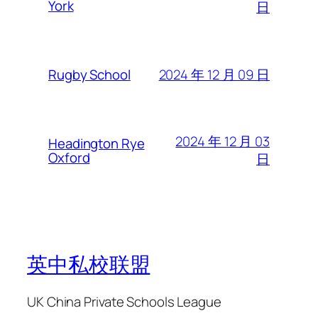
York
日
2024 年 12 月 09 日
Rugby School
2024 年 12 月 03
Headington Rye
Oxford
日
英中私校联盟
UK China Private Schools League