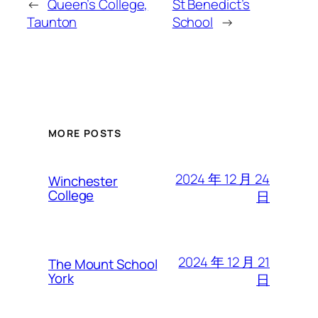
←
Queen’s College,
St Benedict’s
Taunton
School
→
MORE POSTS
2024 年 12 月 24
Winchester
College
日
2024 年 12 月 21
The Mount School
York
日