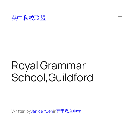
Skip
to
英中私校联盟
content
Royal Grammar
School,Guildford
Written by
Janice Yuen
in
萨里私立中学