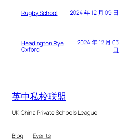
2024 年 12 月 09 日
Rugby School
2024 年 12 月 03
Headington Rye
Oxford
日
英中私校联盟
UK China Private Schools League
Blog
Events