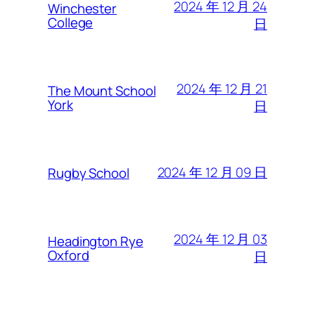
2024 年 12 月 24
Winchester
College
日
2024 年 12 月 21
The Mount School
York
日
2024 年 12 月 09 日
Rugby School
2024 年 12 月 03
Headington Rye
Oxford
日