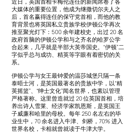
近日，英国首相卡梅伦连任的新闻席卷了各
大媒体的重要位置，他成为继撒切尔夫人之
后，首名赢得连任的保守党首相，而他的教
育背景也将英国私立贵族学校伊顿公学再次
推至聚光灯下：500 余年建校史，出过 20 名
政府首脑的伊顿公学和与之齐名的哈罗公学
合起来，几乎就是半部大英帝国史。“伊顿”二
字似乎总与成功、精英等字眼有着密切的关
系。
伊顿公学与女王最钟爱的温莎城堡只隔一条
泰晤士河，是英国最著名的贵族中学，以“精
英摇篮”、“绅士文化”闻名世界，也素以管理
严格著称。这里曾造就过 20 位英国首相，培
养出诗人雪莱、经济学家凯恩斯，是英国王
子威廉和哈里的母校。每年 250 名左右的毕
业生中，70 余名进入牛津、剑桥，70% 进入
世界名校，卡相就曾就读于牛津大学。