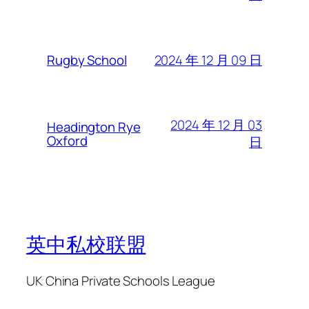
2024 年 12 月 09 日
Rugby School
2024 年 12 月 03
Headington Rye
Oxford
日
英中私校联盟
UK China Private Schools League