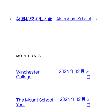
←
英国私校词汇大全
Aldenham School
→
MORE POSTS
2024 年 12 月 24
Winchester
College
日
2024 年 12 月 21
The Mount School
York
日