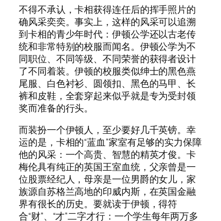
不得不承认，卡相获得连任后的挥手照片的
确风采奕奕。事实上，这样的风采可以追溯
到卡相的青少年时代：伊顿公学还以古老传
统和非常特别的校服而闻名。伊顿公学为不
同职位、不同等级、不同荣誉的获得者设计
了不同着装。伊顿的校服类似绅士的黑色燕
尾服、白色衬衫、圆领扣、黑色的马甲、长
裤和皮鞋，全套穿起来似乎就是专为受封领
奖而准备的行头。
而装扮一个伊顿人，至少要好几千英镑。幸
运的是，卡相的“蓝血”家室有足够的实力保障
他的风采：一个高贵、智慧的精英才俊。卡
梅伦具有纯正的英国王室血统，父亲曾是一
位股票经纪人，母亲是一位男爵的女儿，家
族源自苏格兰高地的印威内斯，在英国金融
界有很长的历史。要就读于伊顿，得符
合“财”、“才”二字才行：一个学生每年两万多