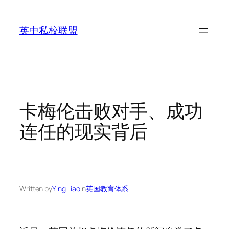
Skip
to
英中私校联盟
content
卡梅伦击败对手、成功
连任的现实背后
Written by
Ying Liao
in
英国教育体系