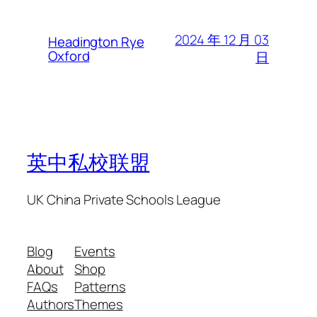
2024 年 12 月 03
Headington Rye
Oxford
日
英中私校联盟
UK China Private Schools League
Blog
Events
About
Shop
FAQs
Patterns
Authors
Themes