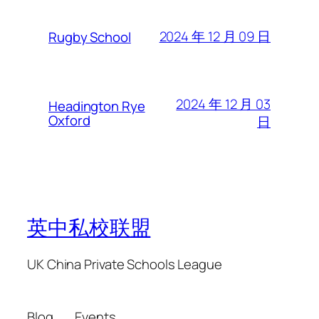
2024 年 12 月 09 日
Rugby School
2024 年 12 月 03
Headington Rye
Oxford
日
英中私校联盟
UK China Private Schools League
Blog
Events