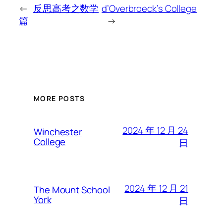
←
反思高考之数学
d’Overbroeck’s College
篇
→
MORE POSTS
2024 年 12 月 24
Winchester
College
日
2024 年 12 月 21
The Mount School
York
日