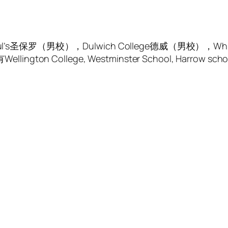
（男校），Dulwich College德威（男校），Whitgift
ton College, Westminster School, Harro