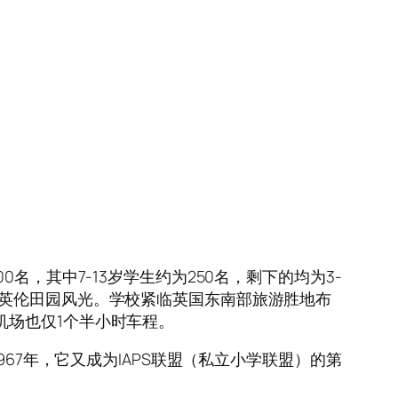
名，其中7-13岁学生约为250名，
剩下的均为3-
的英伦田园风光。学校紧临英国东南部旅游胜地布
机场也仅1个半小时车程。
67年，它又成为IAPS联盟（私立小学联盟）的第
。