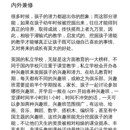
内外兼修
很多时候，孩子的潜力都超出你的想象；而这部分潜
能，如果在孩子幼年时候被挖掘出来，往往才能得到
真正的培养、取得成就，抟扶摇而上者九万里。因
此，相较于灌输式的教学，启发式的、挖掘孩子潜能
的教学才能够真正让孩子既可以做自己喜欢的事情、
又对将来的成长有莫大的好处。
英国的私立学校，无疑是这方面教育的一大榜样。不
同于国内学校只注重于课堂教学，私立学校会开办各
种兴趣班来发掘孩子的兴趣和潜力。在幼儿教育时
期，每天都有不同的兴趣班，或称之为俱乐部。兴趣
班需要提前半个学期报名，家长、孩子一起讨论参加
哪些兴趣班。开学后一般在 4pm 开始各种兴趣班，一
堂课时间半小时到 1 小时，时间不冲突的话，一天可
以参加两种兴趣班。兴趣班范围很广，有运动、绘
画、音乐、舞蹈、数学、搭积木、编织等，甚至有中
国主题的兴趣班。这些兴趣班能充分挖掘孩子的潜
能，不让他们天生的资质被相对枯燥的课业扼杀。丰
富多彩、充满乐趣的课外活动最终让孩子们从学校走