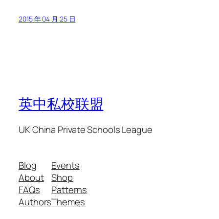
2015 年 04 月 25 日
英中私校联盟
UK China Private Schools League
Blog
Events
About
Shop
FAQs
Patterns
Authors
Themes