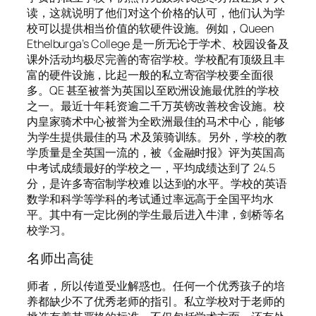
读，这就说明了他们对这个价格的认可，他们认为学
校可以提供相当价值的软硬件设施。例如，Queen
Ethelburga’s College 是一所无论于学术、校园设备及
课外活动均极尽完善的寄宿学校。学校配有顶级且丰
富的硬件设施，比起一般的私立寄宿学校要全面很
多。QE 甚至被誉为英国以至欧洲设施最优胜的学校
之一。最近十年耗资逾二千万英镑改善校舍设施。校
内皇家骑术中心被誉为全欧洲最佳的马术中心，能够
为学生提供最佳的马 术及策骑训练。另外，学校的教
学质量是全英国一流的，被《金融时报》评为英国高
中考试成绩最好的学校之一，平均成绩达到了 24.5
分，是许多寄宿制学校难 以达到的水平。学校的英语
数学和科学等学科的考试通过率远高于全国平均水
平。其中有一定比例的学生最后进入牛津，剑桥等名
校学习。
名师出高徒
师者，所以传道受业解惑也。任何一个优秀孩子的培
养都缺少不了优秀老师的指引。私立学校对于老师的