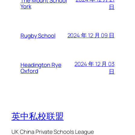
The Mount School
York
日
2024 年 12 月 09 日
Rugby School
2024 年 12 月 03
Headington Rye
Oxford
日
英中私校联盟
UK China Private Schools League