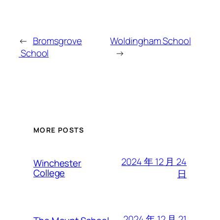
←
Bromsgrove
Woldingham School
School
→
MORE POSTS
2024 年 12 月 24
Winchester
College
日
2024 年 12 月 21