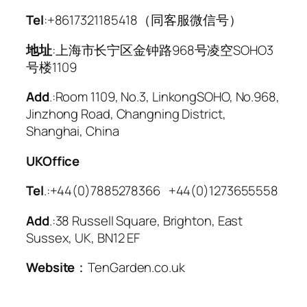
Tel
:+8617321185418（同客服微信号）
地址
:上海市长宁区金钟路968号凌空SOHO3
号楼1109
Add
.:Room 1109, No.3, LinkongSOHO, No.968,
Jinzhong Road, Changning District,
Shanghai, China
UKOffice
Tel
.:+44(0)7885278366 +44(0)1273655558
Add
.:38 Russell Square, Brighton, East
Sussex, UK, BN12 EF
Website
：TenGarden.co.uk