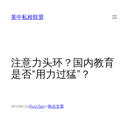
Skip
to
英中私校联盟
content
注意力头环？国内教育
是否“用力过猛”？
Written by
Ruyi Sun
in
热点文章