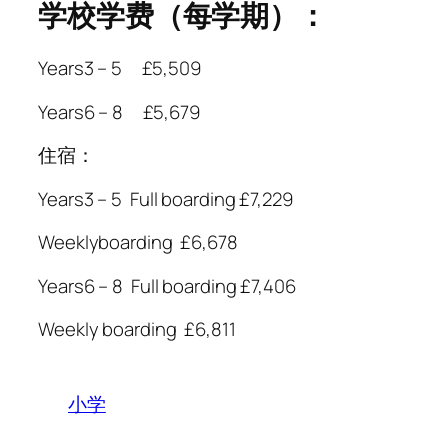
学校学费（每学期）：
Years3 – 5 £5,509
Years6 – 8 £5,679
住宿：
Years3 – 5 Full boarding £7,229
Weeklyboarding £6,678
Years6 – 8 Full boarding £7,406
Weekly boarding £6,811
小学