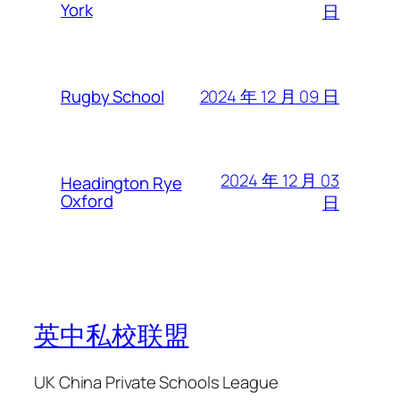
York
日
2024 年 12 月 09 日
Rugby School
2024 年 12 月 03
Headington Rye
Oxford
日
英中私校联盟
UK China Private Schools League