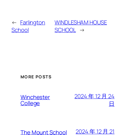
←
Farlington
WINDLESHAM HOUSE
School
SCHOOL
→
MORE POSTS
2024 年 12 月 24
Winchester
College
日
2024 年 12 月 21
The Mount School