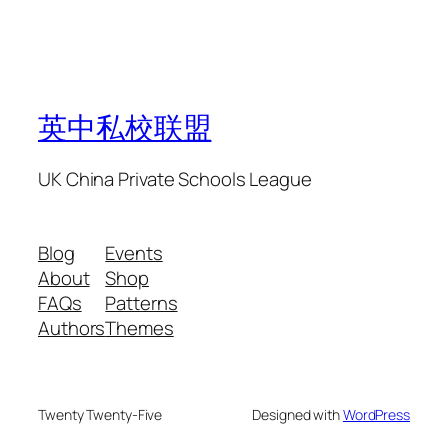
英中私校联盟
UK China Private Schools League
Blog
Events
About
Shop
FAQs
Patterns
Authors
Themes
Twenty Twenty-Five
Designed with
WordPress