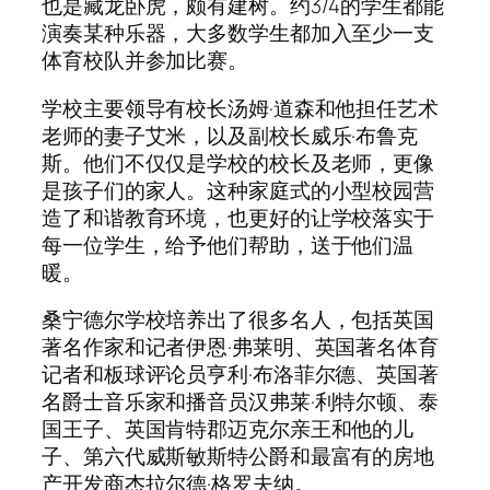
也是藏龙卧虎，颇有建树。约3/4的学生都能
演奏某种乐器，大多数学生都加入至少一支
体育校队并参加比赛。
学校主要领导有校长汤姆·道森和他担任艺术
老师的妻子艾米，以及副校长威乐·布鲁克
斯。他们不仅仅是学校的校长及老师，更像
是孩子们的家人。这种家庭式的小型校园营
造了和谐教育环境，也更好的让学校落实于
每一位学生，给予他们帮助，送于他们温
暖。
桑宁德尔学校培养出了很多名人，包括英国
著名作家和记者伊恩·弗莱明、英国著名体育
记者和板球评论员亨利·布洛菲尔德、英国著
名爵士音乐家和播音员汉弗莱·利特尔顿、泰
国王子、英国肯特郡迈克尔亲王和他的儿
子、第六代威斯敏斯特公爵和最富有的房地
产开发商杰拉尔德·格罗夫纳。