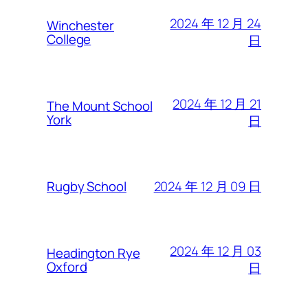
2024 年 12 月 24
Winchester
College
日
2024 年 12 月 21
The Mount School
York
日
2024 年 12 月 09 日
Rugby School
2024 年 12 月 03
Headington Rye
Oxford
日