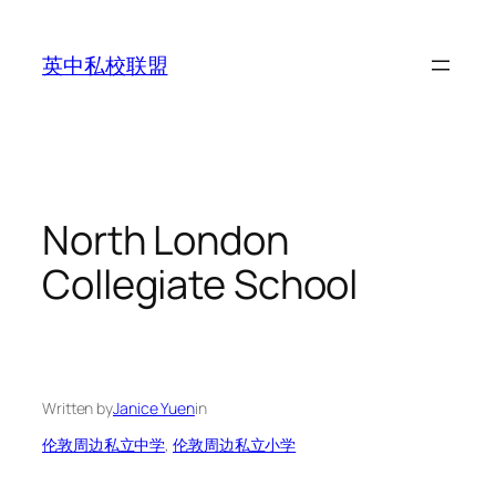
Skip
to
英中私校联盟
content
North London
Collegiate School
Written by
Janice Yuen
in
伦敦周边私立中学
, 
伦敦周边私立小学