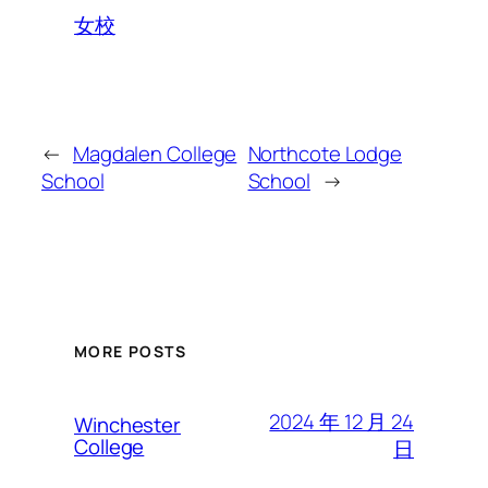
女校
←
Magdalen College
Northcote Lodge
School
School
→
MORE POSTS
2024 年 12 月 24
Winchester
College
日