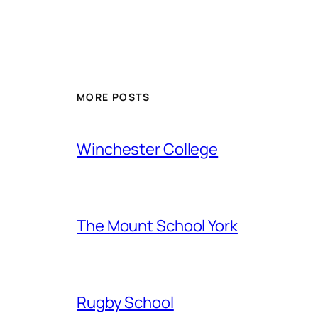
MORE POSTS
Winchester College
The Mount School York
Rugby School