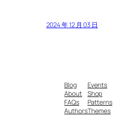
2024 年 12 月 03 日
Blog
Events
About
Shop
FAQs
Patterns
Authors
Themes