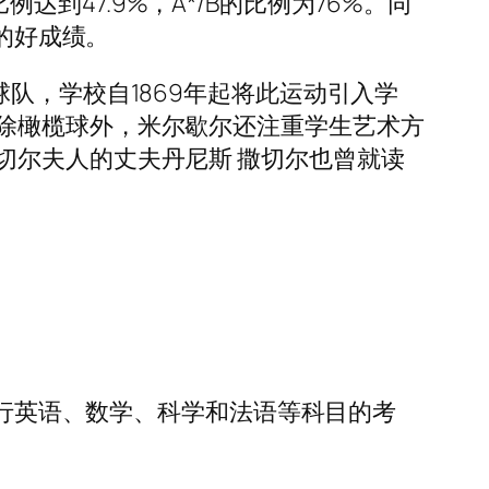
例达到47.9%，A*/B的比例为76%。同
A的好成绩。
队，学校自1869年起将此运动引入学
除橄榄球外，米尔歇尔还注重学生艺术方
切尔夫人的丈夫丹尼斯 撒切尔也曾就读
进行英语、数学、科学和法语等科目的考