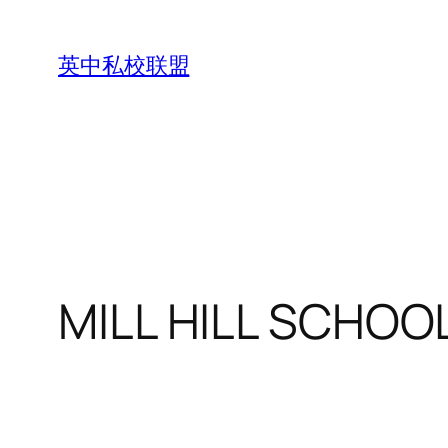
Skip
to
英中私校联盟
content
MILL HILL SCHOO