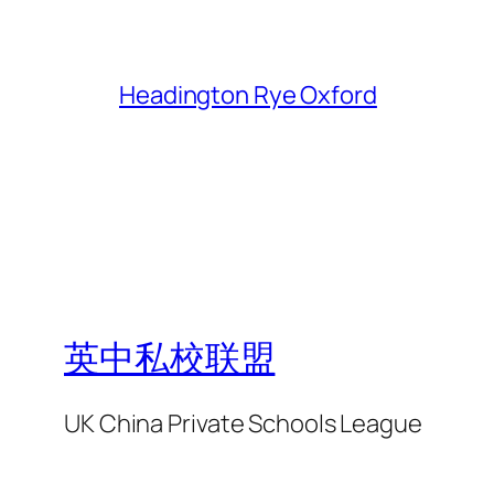
Headington Rye Oxford
英中私校联盟
UK China Private Schools League