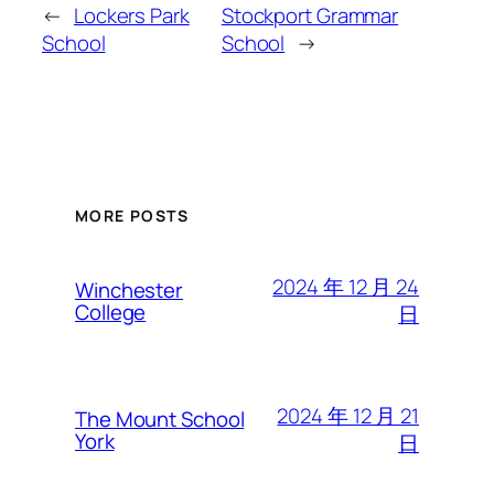
←
Lockers Park
Stockport Grammar
School
School
→
MORE POSTS
2024 年 12 月 24
Winchester
College
日
2024 年 12 月 21
The Mount School
York
日