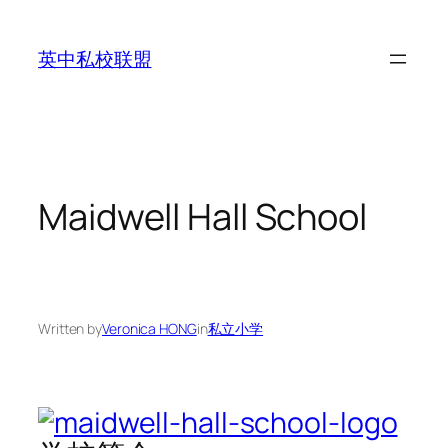
Skip
to
英中私校联盟
content
Maidwell Hall School
Written by
Veronica HONG
in
私立小学