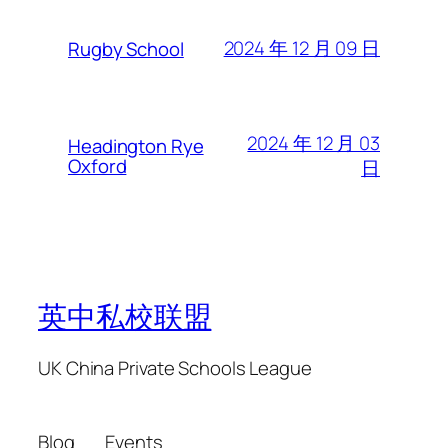
2024 年 12 月 09 日
Rugby School
2024 年 12 月 03
Headington Rye
Oxford
日
英中私校联盟
UK China Private Schools League
Blog
Events