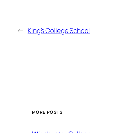
←
King’s College School
MORE POSTS