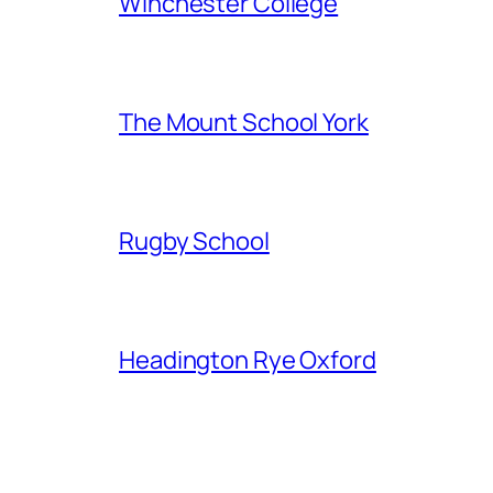
Winchester College
The Mount School York
Rugby School
Headington Rye Oxford