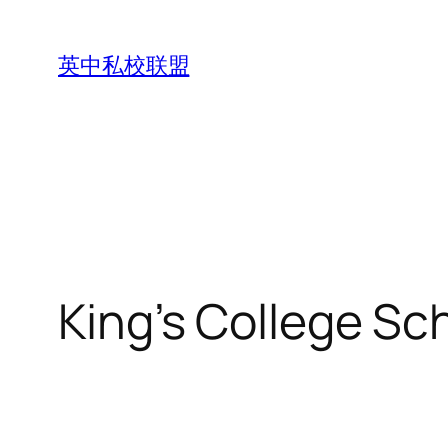
Skip
to
英中私校联盟
content
King’s College S