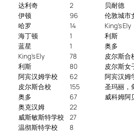
达利奇
2
贝耐德
伊顿
96
伦敦城市
哈罗
14
King’s Ely
海丁顿
1
利斯
蓝星
1
奥多
King’s Ely
78
皮尔斯合
利斯
80
皮尔斯女
阿宾汉姆学校
62
阿宾汉姆
皮尔斯合校
155
圣玛丽，
奥多
67
威科姆阿
奥克汉姆
22
威斯敏斯特学校
27
温彻斯特学校
8