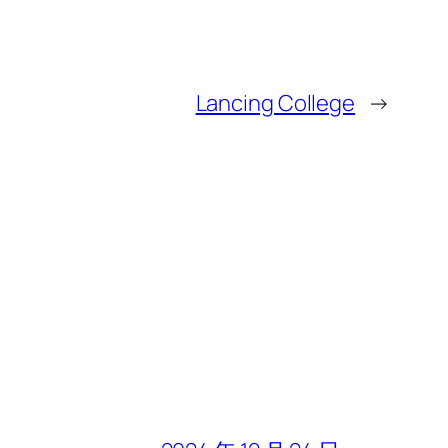
Lancing College
→