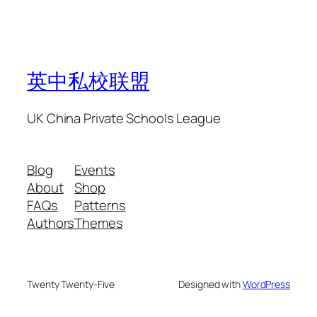
英中私校联盟
UK China Private Schools League
Blog
Events
About
Shop
FAQs
Patterns
Authors
Themes
Twenty Twenty-Five
Designed with
WordPress