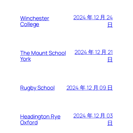
2024 年 12 月 24
Winchester
College
日
2024 年 12 月 21
The Mount School
York
日
2024 年 12 月 09 日
Rugby School
2024 年 12 月 03
Headington Rye
Oxford
日