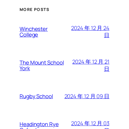
MORE POSTS
2024 年 12 月 24
Winchester
College
日
2024 年 12 月 21
The Mount School
York
日
2024 年 12 月 09 日
Rugby School
2024 年 12 月 03
Headington Rye