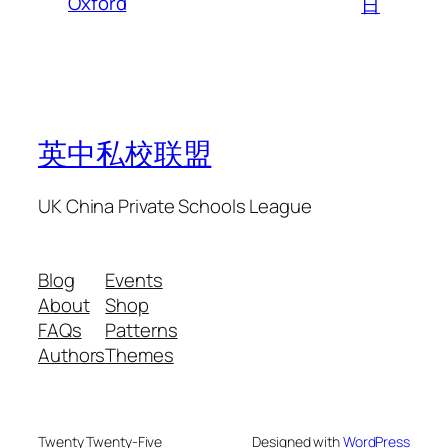
Oxford
日
英中私校联盟
UK China Private Schools League
Blog
Events
About
Shop
FAQs
Patterns
Authors
Themes
Twenty Twenty-Five
Designed with
WordPress