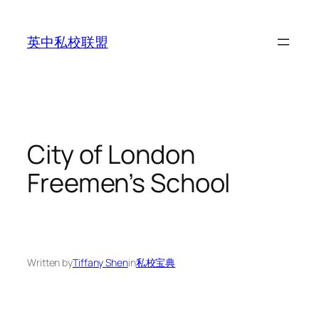
Skip
to
英中私校联盟
content
City of London
Freemen’s School
Written by
Tiffany Shen
in
私校宝典